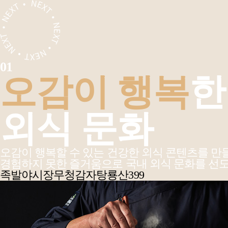
01
오감이 행복
한
외식 문화
가
오감이 행복할 수 있는 건강한 외식 콘텐츠를 만
경험하지 못한 즐거움으로 국내 외식 문화를 선
족발야시장
무청감자탕
룡산399