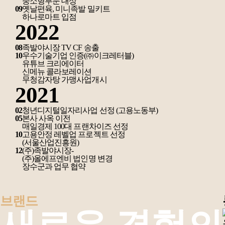
중소형부문 대상
09
옛날편육, 미니족발 밀키트
하나로마트 입점
2022
08
족발야시장 TV CF 송출
10
우수기술기업 인증(㈜이크레터블)
유튜브 크리에이터
신메뉴 콜라보레이션
무청감자탕 가맹사업개시
2021
02
청년디지털일자리사업 선정 (고용노동부)
05
본사 사옥 이전
매일경제 100대 프랜차이즈 선정
10
고용안정 레벨업 프로젝트 선정
(서울산업진흥원)
12
(주)족발야시장-
(주)올에프엔비 법인명 변경
장수군과 업무 협약
브랜드