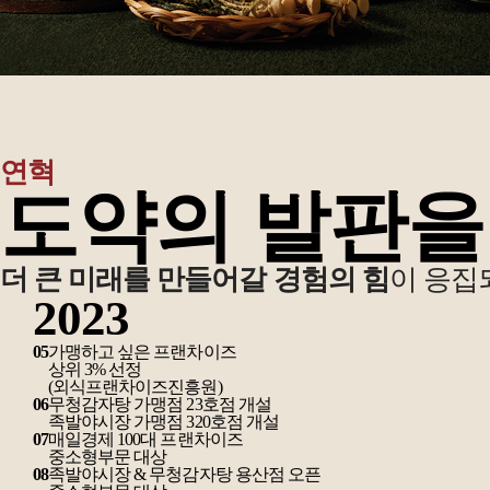
연혁
도약의 발판을
더 큰 미래를 만들어갈 경험의 힘
이 응집
2023
05
가맹하고 싶은 프랜차이즈
상위 3% 선정
(외식프랜차이즈진흥원)
06
무청감자탕 가맹점 23호점 개설
족발야시장 가맹점 320호점 개설
07
매일경제 100대 프랜차이즈
중소형부문 대상
08
족발야시장 & 무청감자탕 용산점 오픈