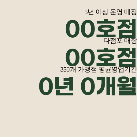
5년 이상 운영 매장
00
호점
다점포 매장
00
호점
350개 가맹점 평균영업기간
0
년
0
개월