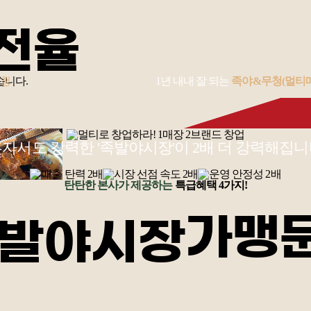
습니다.
무청
1년 내내 잘 되는
족야&무청
(멀티
자서도 강력한 '족발야시장'이 2배 더 강력해집
탄탄한 본사가 제공하는
특급혜택 4가지!
가맹