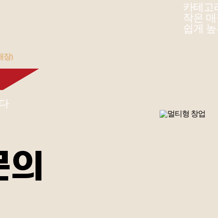
카테고리
작은 
쉽게 높
매장)
니다
문의