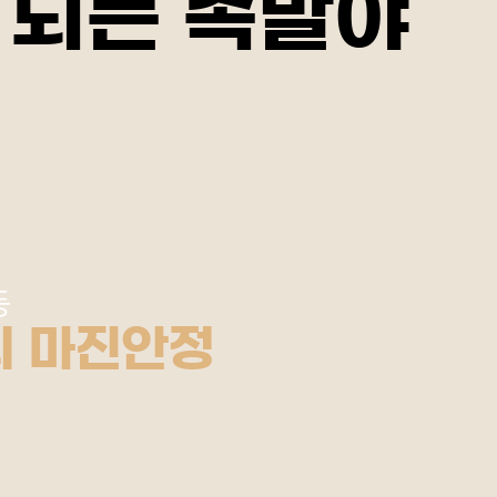
등
 마진안정