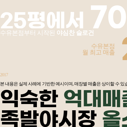
7
25평에서
수유본점부터 시작된
야심찬 슬로건
수유본점
월 최고 매출
2017
본 내용은 실제 사례에 기반한 예시이며, 매장별 매출은 상이할 수 있
익숙한
억대매
족발야시장
올