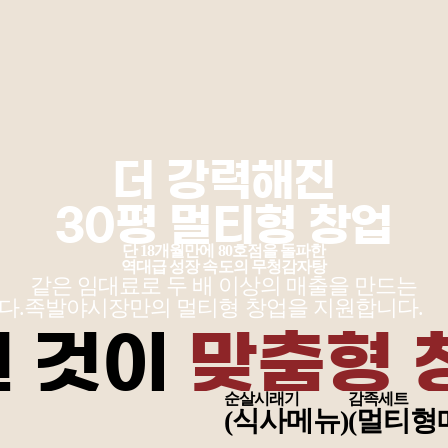
더 강력해진
30평 멀티형 창업
단 18개월만에 80호점을 돌파한
역대급 성장 속도의 무청감자탕
같은 임대료로 두 배 이상의 매출을 만드는
다.
족발야시장만의 멀티형 창업을 지원합니다.
런 것이
맞춤형 
순살시래기
감족세트
(식사메뉴)
(멀티형