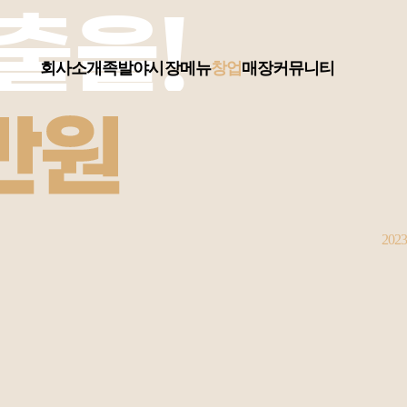
출을!
회사소개
족발야시장
메뉴
창업
매장
커뮤니티
2023