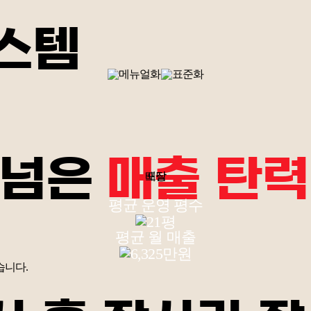
A점
/
25평
/
12테이블
1억 4,541
만원
스템
월 최고 매출
본 내용은 실제 사례에 기반한 예시
!
 넘은
매출 탄력
배달
포장
평균 운영 평수
평균 월 매출
습니다.