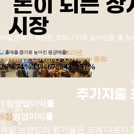
배달 문화가 확산된 코로나 이후 얼마만큼 '홀 장
2021년
2022년
2023년
COVID 19
COVID 19
COVID 19 종료!
26%
74%
33%
67%
43%
57%
홀
배달
홀
배달
홀
배달
추가지출
Y점
영업이익률
5:5
18%
S점
영업이익률
7:3
25
%
족발 브랜드의 원가율은 크게 다르지