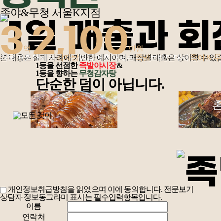
족야&무청 서울K지점
3
2,100
억
만원
겨울 매출 대세는
본 내용은 실제 사례에 기반한 예시이며, 매장별 매출은 상이할 수 있
감자탕
여름 매출 대세는
족발
브랜드 대세
족야 & 
1등을 선점한
족발야시장
&
1등을 향하는
무청감자탕
단순한 덤이 아닙니다.
혼
개인정보취급방침을 읽었으며 이에 동의합니다.
전문보기
상담자 정보
동그라미 표시는 필수입력항목입니다.
이름
역대급
연락처
성장 속도!