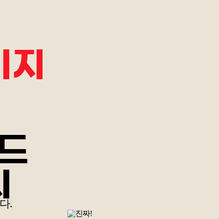
키지
드
시
다.