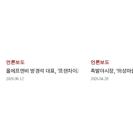
언론보도
언론보도
올에프엔비 방경석 대표, ‘프랜차이즈 산업인의 날’ 산업통상자
족발야시장, ‘의성마
2026.06.12
2026.04.28