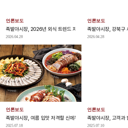
언론보도
언론보도
족발야시장, 2026년 외식 트렌드 저격한 '승부수'"... 배달·홀
족발야시장, 강북구 
2026.04.28
2026.04.28
언론보도
언론보도
족발야시장, 여름 입맛 저격할 신메뉴 3종 출시… 건강과 맛 
족발야시장, 고객과 
2025.07.18
2025.07.10