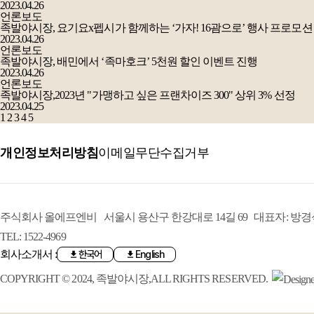
2023.04.26
언론보도
족발야시장, 요기요x펩시가 함께하는 ‘가자! 16괌으로’ 행사 프로모션
2023.04.26
언론보도
족발야시장, 배민에서 ‘족마호크’ 5천원 할인 이벤트 진행
2023.04.26
언론보도
족발야시장,2023년 "가맹하고 싶은 프랜차이즈 300" 상위 3% 선정
2023.04.25
1
2
3
4
5
개인정보처리방침
이메일무단수집거부
주식회사 올에프엔비 서울시 용산구 한강대로 14길 69 대표자: 방경석 사
TEL: 1522-4969
회사소개서 :
한국어
English
COPYRIGHT © 2024, 족발야시장,ALL RIGHTS RESERVED.