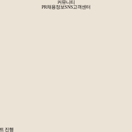
커뮤니티
PR
채용정보
SNS
고객센터
벤트 진행