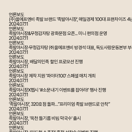
언론보도
(주)올에프엔비 족발 브랜드 '족발야시장', 매일경제 100대 프랜차이즈 4
2024.07.11
언론보도
족발야시장&무청감자탕 광화문점 오픈... 미니 편의점 운영
2024.07.11
언론보도
족발야시장·무청감자탕 ㈜올에프엔비 방경석 대표, 독도사랑운동본부 부
2024.07.11
언론보도
족발야시장, 배달의민족 할인 프로모션 진행
2024.07.11
언론보도
족발야시장 제작 지원 '파이터100' 스페셜 매치 개최
2024.07.11
언론보도
족발야시장X펩시 ‘#소문내기 이벤트를 잡아라!’ 행사 진행
2024.07.11
언론보도
‘족발야시장’, 320호점 돌파…”프리미엄 족발 브랜드로 안착”
2024.07.11
언론보도
족발야시장, '옥천 들기름 비빔 막국수' 출시
2024.07.11
언론보도